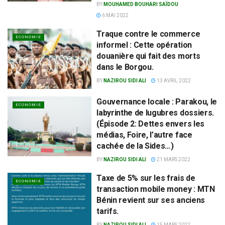
BY
MOUHAMED BOUHARI SAÏDOU
6 MAI 2022
Traque contre le commerce
ECONOMIE
informel : Cette opération
douanière qui fait des morts
dans le Borgou.
BY
NAZIROU SIDI ALI
13 AVRIL 2022
Gouvernance locale : Parakou, le
ECONOMIE
labyrinthe de lugubres dossiers.
(Épisode 2: Dettes envers les
médias, Foire, l’autre face
cachée de la Sides…)
BY
NAZIROU SIDI ALI
21 MARS 2022
Taxe de 5% sur les frais de
ECONOMIE
transaction mobile money : MTN
Bénin revient sur ses anciens
tarifs.
BY
NAZIROU SIDI ALI
15 MARS 2022