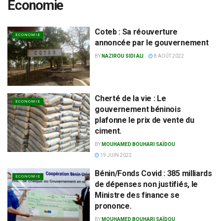
Economie
Coteb : Sa réouverture
ECONOMIE
annoncée par le gouvernement
BY
NAZIROU SIDI ALI
8 AOÛT 2022
Cherté de la vie : Le
ECONOMIE
gouvernement béninois
plafonne le prix de vente du
ciment.
BY
MOUHAMED BOUHARI SAÏDOU
19 JUIN 2022
Bénin/Fonds Covid : 385 milliards
ECONOMIE
de dépenses non justifiés, le
Ministre des finance se
prononce.
BY
MOUHAMED BOUHARI SAÏDOU