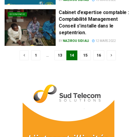
Cabinet d’expertise comptable :
ECONOMIE
Comptabilité Management
Conseil s’installe dans le
septentrion.
BY
NAZIROU SIDI ALI
12 MARS 2022
1
…
13
14
15
16