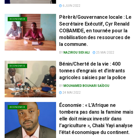
6 JUIN 2022
Pèrèrè/Gouvernance locale : Le
ECONOMIE
Secrétaire Exécutif, Cyr Renald
COBAMIDE, en tournée pour la
mobilisation des ressources de
la commune.
BY
NAZIROU SIDI ALI
25 MAI 2022
Bénin/Cherté de la vie : 400
ECONOMIE
tonnes d’engrais et d’intrants
agricoles saisies par la police
BY
MOUHAMED BOUHARI SAÏDOU
24 MAI 2022
Économie : « L’Afrique ne
ECONOMIE
tombera pas dans la famine mais
elle doit mieux investir dans
l’agriculture », Chabi Yayi analyse
l’état économique du continent.