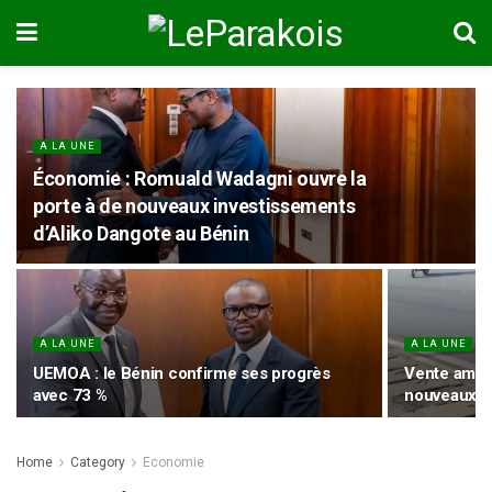
A LA UNE
Économie : Romuald Wadagni ouvre la
porte à de nouveaux investissements
d’Aliko Dangote au Bénin
A LA UNE
A LA UNE
UEMOA : le Bénin confirme ses progrès
Vente ambul
avec 73 %
nouveaux ma
Home
Category
Economie