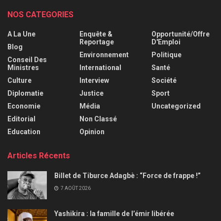
NOS CATEGORIES
A La Une
Enquête &
Opportunité/Offre
Reportage
D'Emploi
Blog
Environnement
Politique
Conseil Des
Ministres
International
Santé
Culture
Interview
Société
Diplomatie
Justice
Sport
Economie
Média
Uncategorized
Editorial
Non Classé
Education
Opinion
Articles Récents
Billet de Tiburce Adagbè : “Force de frappe !”
7 AOÛT 2026
Yashikira : la famille de l’émir libérée