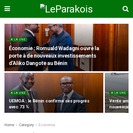
A LA UNE
Économie : Romuald Wadagni ouvre la
porte à de nouveaux investissements
d’Aliko Dangote au Bénin
A LA UNE
A LA UNE
UEMOA : le Bénin confirme ses progrès
Vente ambul
avec 73 %
nouveaux ma
Home
Category
Economie