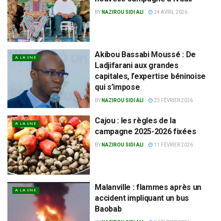
BY
NAZIROU SIDI ALI
24 AVRIL 2026
Akibou Bassabi Moussé : De
A LA UNE
Ladjifarani aux grandes
capitales, l’expertise béninoise
qui s’impose
BY
NAZIROU SIDI ALI
23 FÉVRIER 2026
Cajou : les règles de la
A LA UNE
campagne 2025-2026 fixées
BY
NAZIROU SIDI ALI
11 FÉVRIER 2026
Malanville : flammes après un
A LA UNE
accident impliquant un bus
Baobab