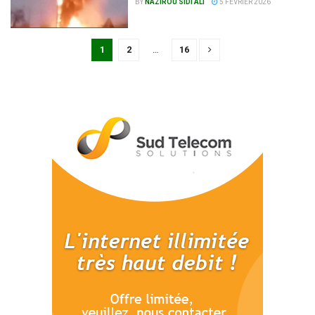
BY
NAZIROU SIDI ALI
5 FÉVRIER 2026
1
2
…
16