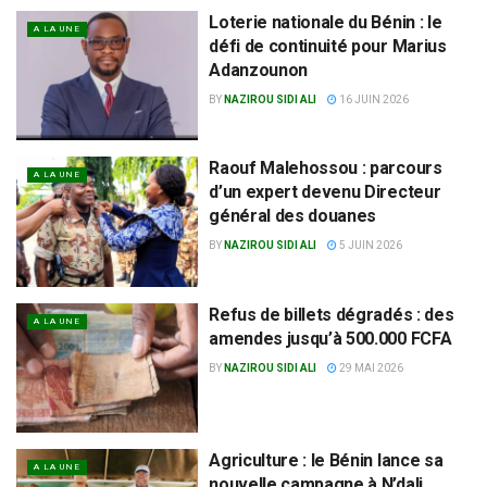
Loterie nationale du Bénin : le
A LA UNE
défi de continuité pour Marius
Adanzounon
BY
NAZIROU SIDI ALI
16 JUIN 2026
Raouf Malehossou : parcours
A LA UNE
d’un expert devenu Directeur
général des douanes
BY
NAZIROU SIDI ALI
5 JUIN 2026
Refus de billets dégradés : des
A LA UNE
amendes jusqu’à 500.000 FCFA
BY
NAZIROU SIDI ALI
29 MAI 2026
Agriculture : le Bénin lance sa
A LA UNE
nouvelle campagne à N’dali