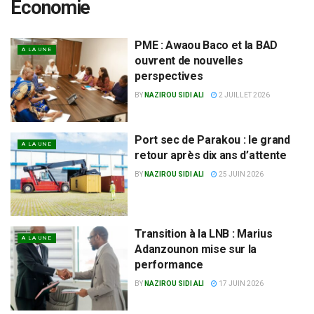
Economie
PME : Awaou Baco et la BAD
A LA UNE
ouvrent de nouvelles
perspectives
BY
NAZIROU SIDI ALI
2 JUILLET 2026
Port sec de Parakou : le grand
A LA UNE
retour après dix ans d’attente
BY
NAZIROU SIDI ALI
25 JUIN 2026
Transition à la LNB : Marius
A LA UNE
Adanzounon mise sur la
performance
BY
NAZIROU SIDI ALI
17 JUIN 2026