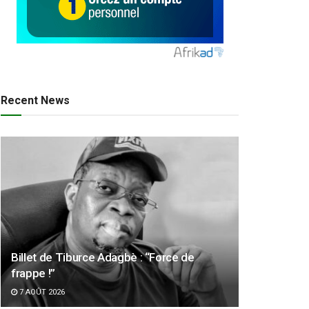
Recent News
Billet de Tiburce Adagbè : “Force de
frappe !”
7 AOÛT 2026