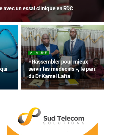
fie avec un essai clinique en RDC
A LA UNE
« Rassembler pour mieux
 qui
servir les médecins », le pari
du Dr Kamel Lafia