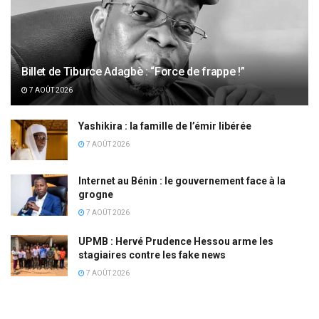
Billet de Tiburce Adagbè : “Force de frappe !”
7 AOÛT 2026
Yashikira : la famille de l’émir libérée
7 AOÛT 2026
Internet au Bénin : le gouvernement face à la
grogne
7 AOÛT 2026
UPMB : Hervé Prudence Hessou arme les
stagiaires contre les fake news
7 AOÛT 2026