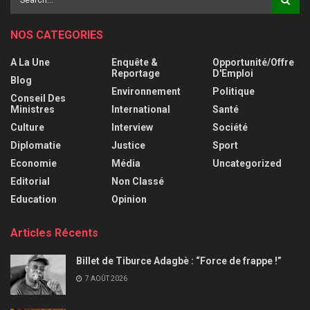
NOS CATEGORIES
A La Une
Enquête &
Opportunité/Offre
Reportage
D'Emploi
Blog
Environnement
Politique
Conseil Des
Ministres
International
Santé
Culture
Interview
Société
Diplomatie
Justice
Sport
Economie
Média
Uncategorized
Editorial
Non Classé
Education
Opinion
Articles Récents
Billet de Tiburce Adagbè : “Force de frappe !”
7 AOÛT 2026