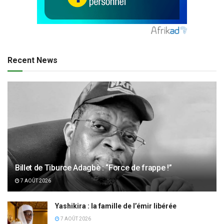
Recent News
Billet de Tiburce Adagbè : “Force de frappe !”
7 AOÛT 2026
Yashikira : la famille de l’émir libérée
7 AOÛT 2026