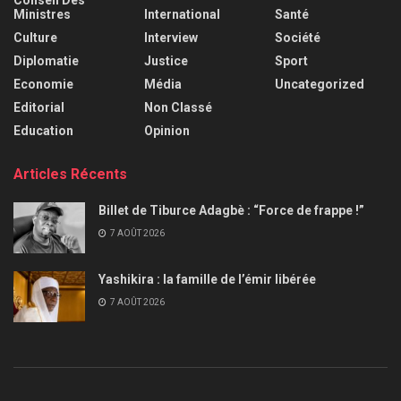
Ministres
International
Santé
Culture
Interview
Société
Diplomatie
Justice
Sport
Economie
Média
Uncategorized
Editorial
Non Classé
Education
Opinion
Articles Récents
Billet de Tiburce Adagbè : “Force de frappe !”
7 AOÛT 2026
Yashikira : la famille de l’émir libérée
7 AOÛT 2026