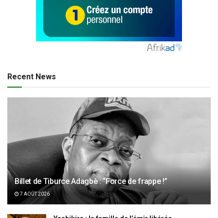
Recent News
Billet de Tiburce Adagbè : “Force de frappe !”
7 AOÛT 2026