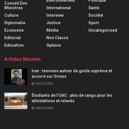
Environnement
Politique
Conseil Des
Ministres
International
Santé
Culture
Interview
Société
Diplomatie
Justice
Sport
Economie
Média
Uncategorized
Editorial
Non Classé
Education
Opinion
Articles Récents
Iran : tensions autour du guide suprême et
accord sur Ormuz
6 AOÛT 2026
Étudiants de l’UAC : plus de rangs pour les
attestations et relevés
6 AOÛT 2026