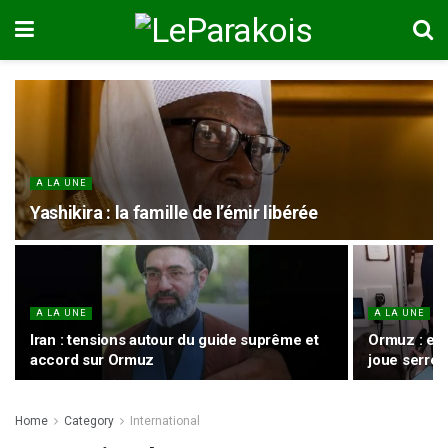
A LA UNE
Yashikira : la famille de l’émir libérée
A LA UNE
A LA UNE
Iran : tensions autour du guide suprême et
Ormuz : en
accord sur Ormuz
joue serré
Home
Category
International