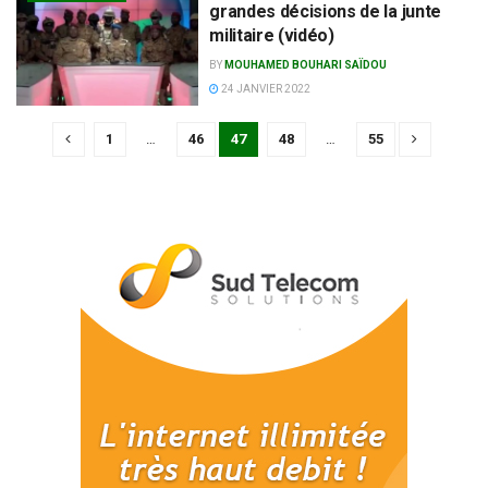
grandes décisions de la junte
militaire (vidéo)
BY
MOUHAMED BOUHARI SAÏDOU
24 JANVIER 2022
1
…
46
47
48
…
55