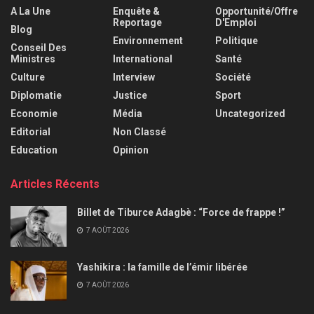
A La Une
Enquête &
Opportunité/Offre
Reportage
D'Emploi
Blog
Environnement
Politique
Conseil Des
Ministres
International
Santé
Culture
Interview
Société
Diplomatie
Justice
Sport
Economie
Média
Uncategorized
Editorial
Non Classé
Education
Opinion
Articles Récents
Billet de Tiburce Adagbè : “Force de frappe !”
7 AOÛT 2026
Yashikira : la famille de l’émir libérée
7 AOÛT 2026