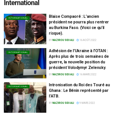
International
Blaise Compaoré : L’ancien
INTERNATIONAL
président ne pourra plus rentrer
au Burkina Faso. (Voici ce qu’il
risque).
BY
NAZIROU SIDI ALI
16 AOÛT 2022
Adhésion de l’Ukraine à l’OTAN :
INTERNATIONAL
Après plus de trois semaines de
guerre, la nouvelle position du
président Volodymyr Zelensky.
BY
NAZIROU SIDI ALI
16 MARS 2022
Intronisation du Roi des Touré au
INTERNATIONAL
Ghana : Le Bénin représenté par
l’ATB.
BY
NAZIROU SIDI ALI
9 MARS 2022