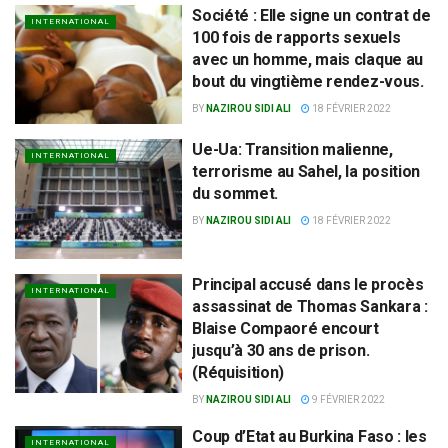
Société : Elle signe un contrat de
INTERNATIONAL
100 fois de rapports sexuels
avec un homme, mais claque au
bout du vingtième rendez-vous.
BY
NAZIROU SIDI ALI
18 FÉVRIER 2022
Ue-Ua: Transition malienne,
INTERNATIONAL
terrorisme au Sahel, la position
du sommet.
BY
NAZIROU SIDI ALI
18 FÉVRIER 2022
Principal accusé dans le procès
INTERNATIONAL
assassinat de Thomas Sankara :
Blaise Compaoré encourt
jusqu’à 30 ans de prison.
(Réquisition)
BY
NAZIROU SIDI ALI
9 FÉVRIER 2022
Coup d’Etat au Burkina Faso : les
INTERNATIONAL