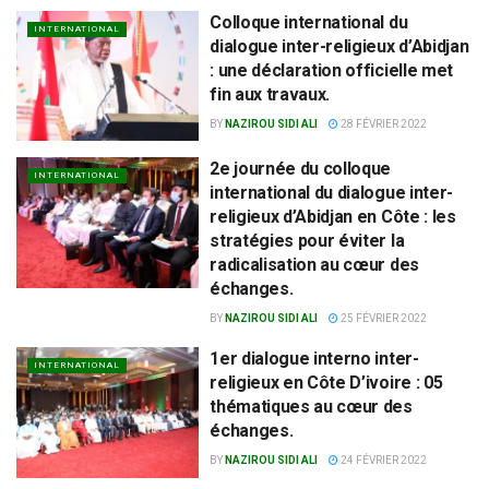
Colloque international du
INTERNATIONAL
dialogue inter-religieux d’Abidjan
: une déclaration officielle met
fin aux travaux.
BY
NAZIROU SIDI ALI
28 FÉVRIER 2022
2e journée du colloque
INTERNATIONAL
international du dialogue inter-
religieux d’Abidjan en Côte : les
stratégies pour éviter la
radicalisation au cœur des
échanges.
BY
NAZIROU SIDI ALI
25 FÉVRIER 2022
1er dialogue interno inter-
INTERNATIONAL
religieux en Côte D’ivoire : 05
thématiques au cœur des
échanges.
BY
NAZIROU SIDI ALI
24 FÉVRIER 2022