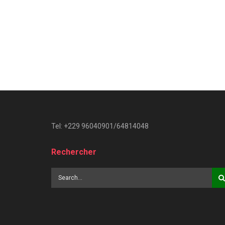
Tel: +229 96040901/64814048
Rechercher