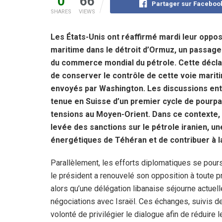
0
66
Partager sur Faceboo
SHARES
VIEWS
Les États-Unis ont réaffirmé mardi leur oppos
maritime dans le détroit d’Ormuz, un passage 
du commerce mondial du pétrole. Cette déclara
de conserver le contrôle de cette voie marit
envoyés par Washington. Les discussions ent
tenue en Suisse d’un premier cycle de pourpa
tensions au Moyen-Orient. Dans ce contexte,
levée des sanctions sur le pétrole iranien, u
énergétiques de Téhéran et de contribuer à la
Parallèlement, les efforts diplomatiques se poursu
le président a renouvelé son opposition à toute 
alors qu’une délégation libanaise séjourne actue
négociations avec Israël. Ces échanges, suivis d
volonté de privilégier le dialogue afin de réduire