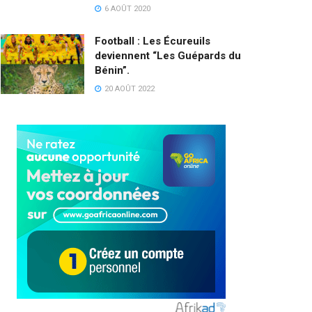
6 AOÛT 2020
Football : Les Écureuils
deviennent “Les Guépards du
Bénin”.
20 AOÛT 2022