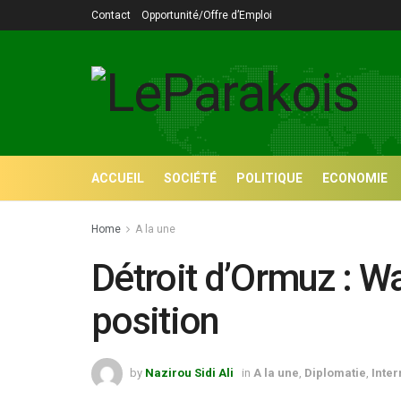
Contact
Opportunité/Offre d’Emploi
ACCUEIL
SOCIÉTÉ
POLITIQUE
ECONOMIE
Home
A la une
Détroit d’Ormuz : W
position
by
Nazirou Sidi Ali
in
A la une
,
Diplomatie
,
Inter