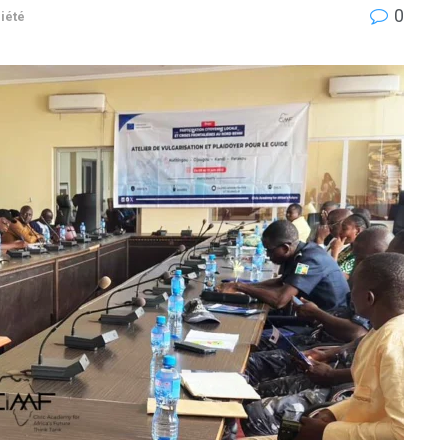
0
iété