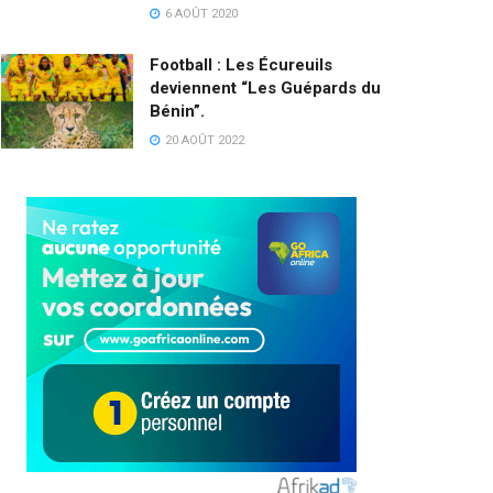
6 AOÛT 2020
Football : Les Écureuils
deviennent “Les Guépards du
Bénin”.
20 AOÛT 2022