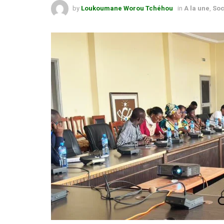
by
Loukoumane Worou Tchéhou
in
A la une
,
Soc