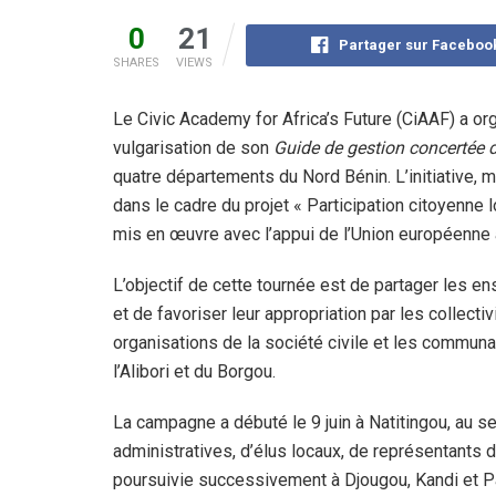
0
21
Partager sur Faceboo
SHARES
VIEWS
Le Civic Academy for Africa’s Future (CiAAF) a or
vulgarisation de son
Guide de gestion concertée d
quatre départements du Nord Bénin. L’initiative, m
dans le cadre du projet « Participation citoyenne
mis en œuvre avec l’appui de l’Union européenne
L’objectif de cette tournée est de partager les 
et de favoriser leur appropriation par les collectiv
organisations de la société civile et les commun
l’Alibori et du Borgou.
La campagne a débuté le 9 juin à Natitingou, au se
administratives, d’élus locaux, de représentants d
poursuivie successivement à Djougou, Kandi et P