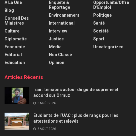
A La Une
Enquête &
Opportunité/Offre
Reportage
D'Emploi
Blog
Environnement
Politique
Conseil Des
Ministres
International
Santé
Culture
Interview
Société
Diplomatie
Justice
Sport
Economie
Média
Uncategorized
Editorial
Non Classé
Education
Opinion
Articles Récents
Iran : tensions autour du guide suprême et
accord sur Ormuz
6 AOÛT 2026
Étudiants de l’UAC : plus de rangs pour les
attestations et relevés
6 AOÛT 2026