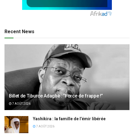
Recent News
Billet de Tiburce Adagbè : “Force de frappe !”
7 AOÛT 2026
Yashikira : la famille de l’émir libérée
7 AOÛT 2026