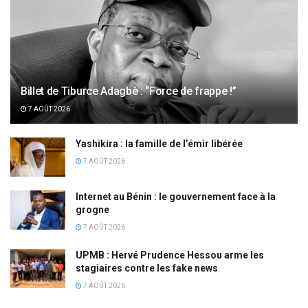
Billet de Tiburce Adagbè : “Force de frappe !”
7 AOÛT 2026
Yashikira : la famille de l’émir libérée
7 AOÛT 2026
Internet au Bénin : le gouvernement face à la
grogne
7 AOÛT 2026
UPMB : Hervé Prudence Hessou arme les
stagiaires contre les fake news
7 AOÛT 2026