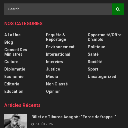
NOS CATEGORIES
A La Une
Enquête &
Opportunité/Offre
Reportage
D'Emploi
Blog
Environnement
Politique
Conseil Des
Ministres
International
Santé
Culture
Interview
Société
Diplomatie
Justice
Sport
Economie
Média
Uncategorized
Editorial
Non Classé
Education
Opinion
Articles Récents
Billet de Tiburce Adagbè : “Force de frappe !”
7 AOÛT 2026