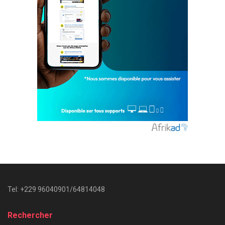
Tel: +229 96040901/64814048
Rechercher