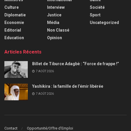
Culture
Interview
Société
Diplomatie
Justice
Sport
Economie
Média
Uncategorized
Editorial
Non Classé
Education
Opinion
Articles Récents
Billet de Tiburce Adagbè : “Force de frappe !”
7 AOÛT 2026
Yashikira : la famille de l’émir libérée
7 AOÛT 2026
Contact
Opportunité/Offre d’Emploi