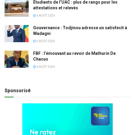
Étudiants de l’UAC : plus de rangs pour les
attestations et relevés
6 AOÛT 2026
Gouvernance : Todjinou adresse un satisfecit à
Wadagni
6 AOÛT 2026
FBF : l’émouvant au revoir de Mathurin De
Chacus
6 AOÛT 2026
Sponsorisé