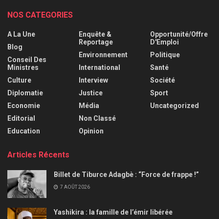
NOS CATEGORIES
A La Une
Enquête &
Opportunité/Offre
Reportage
D'Emploi
Blog
Environnement
Politique
Conseil Des
Ministres
International
Santé
Culture
Interview
Société
Diplomatie
Justice
Sport
Economie
Média
Uncategorized
Editorial
Non Classé
Education
Opinion
Articles Récents
Billet de Tiburce Adagbè : “Force de frappe !”
7 AOÛT 2026
Yashikira : la famille de l’émir libérée