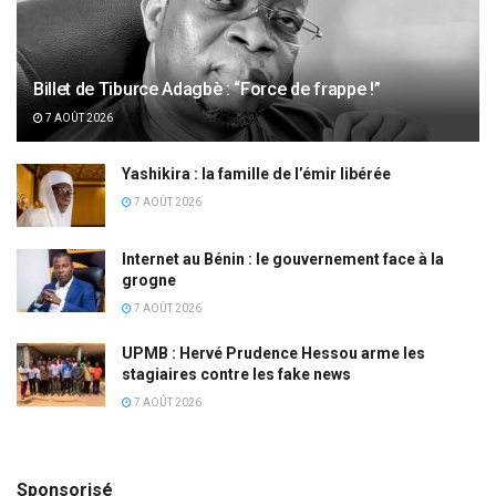
Billet de Tiburce Adagbè : “Force de frappe !”
7 AOÛT 2026
Yashikira : la famille de l’émir libérée
7 AOÛT 2026
Internet au Bénin : le gouvernement face à la
grogne
7 AOÛT 2026
UPMB : Hervé Prudence Hessou arme les
stagiaires contre les fake news
7 AOÛT 2026
Sponsorisé