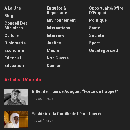
A La Une
Enquête &
Opportunité/Offre
Reportage
D'Emploi
Blog
Environnement
Politique
Conseil Des
Ministres
International
Santé
Culture
Interview
Société
Diplomatie
Justice
Sport
Economie
Média
Uncategorized
Editorial
Non Classé
Education
Opinion
Articles Récents
Billet de Tiburce Adagbè : “Force de frappe !”
7 AOÛT 2026
Yashikira : la famille de l’émir libérée
7 AOÛT 2026