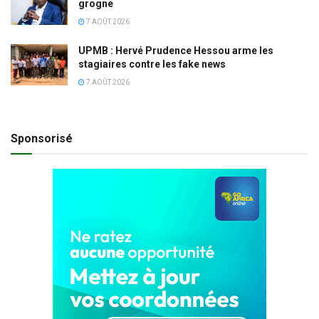
grogne
7 AOÛT 2026
UPMB : Hervé Prudence Hessou arme les
stagiaires contre les fake news
7 AOÛT 2026
Sponsorisé