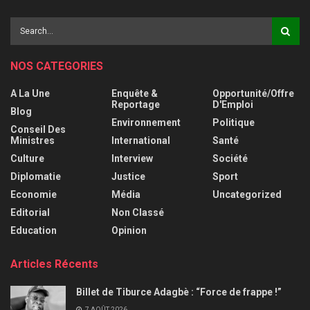
NOS CATEGORIES
A La Une
Enquête &
Opportunité/Offre
Reportage
D'Emploi
Blog
Environnement
Politique
Conseil Des
Ministres
International
Santé
Culture
Interview
Société
Diplomatie
Justice
Sport
Economie
Média
Uncategorized
Editorial
Non Classé
Education
Opinion
Articles Récents
Billet de Tiburce Adagbè : “Force de frappe !”
7 AOÛT 2026