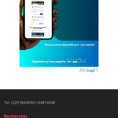
Tel: +229 96040901/64814048
Rechercher