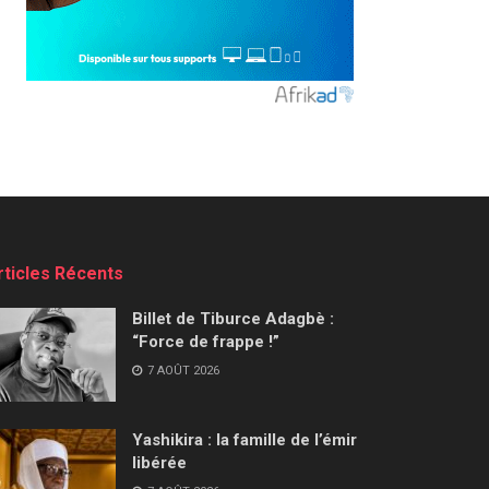
rticles Récents
Billet de Tiburce Adagbè :
“Force de frappe !”
7 AOÛT 2026
Yashikira : la famille de l’émir
libérée