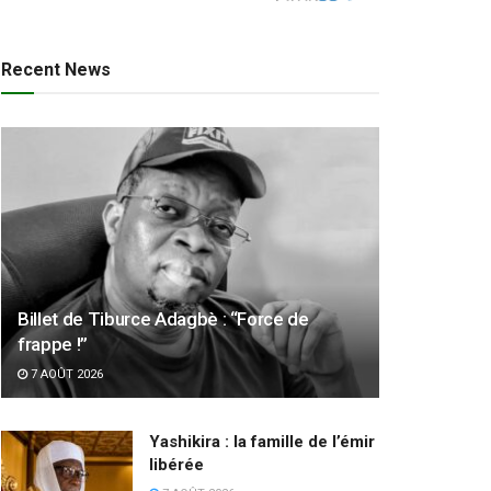
Recent News
Billet de Tiburce Adagbè : “Force de
frappe !”
7 AOÛT 2026
Yashikira : la famille de l’émir
libérée