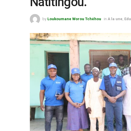
Natitingou.
by
Loukoumane Worou Tchéhou
in
A la une
,
Edu