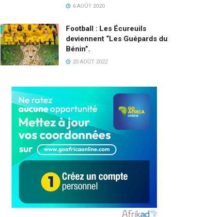
6 AOÛT 2020
Football : Les Écureuils
deviennent “Les Guépards du
Bénin”.
20 AOÛT 2022