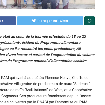
ok
Partager sur Twitter
le était au cœur de la tournée effectuée du 18 au 23
eprésentant-résident du Programme alimentaire
ou où il a rencontré les petits producteurs, Ali
es vivres locaux et surtout de l’augmentation du volume
iaires du Programme national d’alimentation scolaire
 PAM qui avait à ses côtés Florence Honvo, Cheffe du
ative villageoise de producteurs de maïs ‘’Suderana’’
eurs de maïs ‘’AntikiAtinonri’’ de Wara, et la Coopérative
Gogounou. Ces producteurs fournissent depuis l’année
écoles couvertes par le PNASI par l’entremise du PAM.