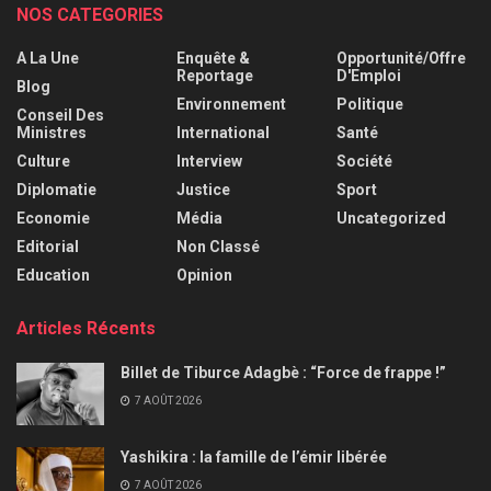
NOS CATEGORIES
A La Une
Enquête &
Opportunité/Offre
Reportage
D'Emploi
Blog
Environnement
Politique
Conseil Des
Ministres
International
Santé
Culture
Interview
Société
Diplomatie
Justice
Sport
Economie
Média
Uncategorized
Editorial
Non Classé
Education
Opinion
Articles Récents
Billet de Tiburce Adagbè : “Force de frappe !”
7 AOÛT 2026
Yashikira : la famille de l’émir libérée
7 AOÛT 2026