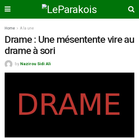
Home
A la une
Drame : Une mésentente vire au
drame à sori
by
Nazirou Sidi Ali