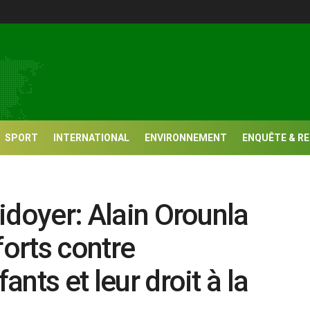
SPORT
INTERNATIONAL
ENVIRONNEMENT
ENQUÊTE & R
aidoyer: Alain Orounla
forts contre
ants et leur droit à la