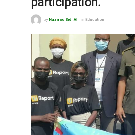
participation.
by
Nazirou Sidi Ali
in
Education