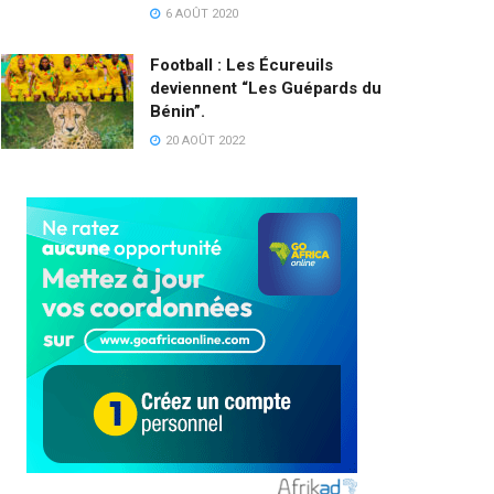
6 AOÛT 2020
Football : Les Écureuils
deviennent “Les Guépards du
Bénin”.
20 AOÛT 2022