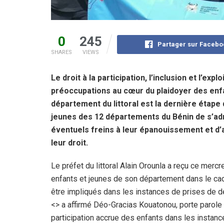
0
245
Partager sur Facebo
SHARES
VIEWS
Le droit à la participation, l’inclusion et l’ex
préoccupations au cœur du plaidoyer des enfa
département du littoral est la dernière étape 
jeunes des 12 départements du Bénin de s’adr
éventuels freins à leur épanouissement et d’ap
leur droit.
Le préfet du littoral Alain Orounla a reçu ce mercr
enfants et jeunes de son département dans le cadre
être impliqués dans les instances de prises de d
<> a affirmé Déo-Gracias Kouatonou, porte parole d
participation accrue des enfants dans les insta