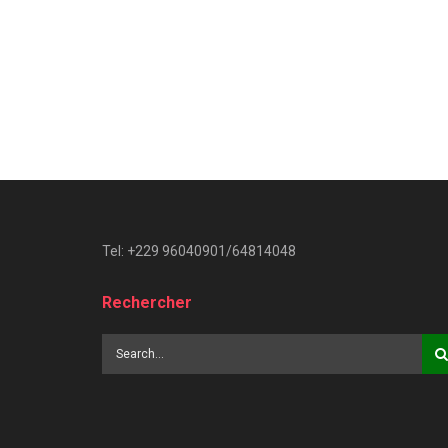
Tel: +229 96040901/64814048
Rechercher