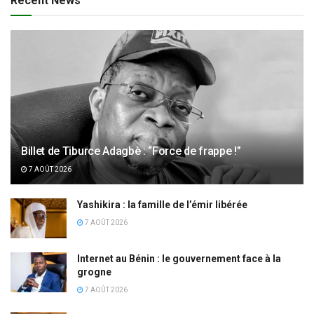
Recent News
Billet de Tiburce Adagbè : “Force de frappe !”
7 AOÛT 2026
Yashikira : la famille de l’émir libérée
7 AOÛT 2026
Internet au Bénin : le gouvernement face à la
grogne
7 AOÛT 2026