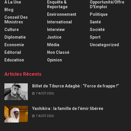
A La Une
Enquête &
Opportunité/Offre
Reportage
D'Emploi
Blog
Environnement
Politique
Conseil Des
Ministres
International
Santé
Culture
Interview
Société
Diplomatie
Justice
Sport
Economie
Média
Uncategorized
Editorial
Non Classé
Education
Opinion
Articles Récents
Billet de Tiburce Adagbè : “Force de frappe !”
7 AOÛT 2026
Yashikira : la famille de l’émir libérée
7 AOÛT 2026