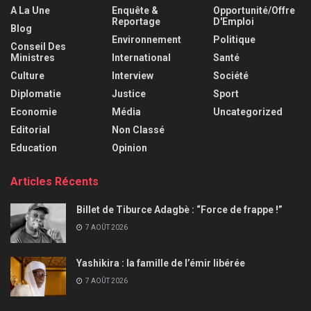
A La Une
Enquête &
Opportunité/Offre
Reportage
D'Emploi
Blog
Environnement
Politique
Conseil Des
Ministres
International
Santé
Culture
Interview
Société
Diplomatie
Justice
Sport
Economie
Média
Uncategorized
Editorial
Non Classé
Education
Opinion
Articles Récents
Billet de Tiburce Adagbè : “Force de frappe !”
7 AOÛT 2026
Yashikira : la famille de l’émir libérée
7 AOÛT 2026