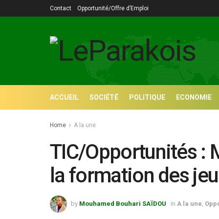
Contact
Opportunité/Offre d’Emploi
ACCUEIL
SOCIÉTÉ
POLITIQUE
ECONOMIE
Home
A la une
TIC/Opportunités :
la formation des je
by
Mouhamed Bouhari SAÏDOU
in
A la une
,
Oppo