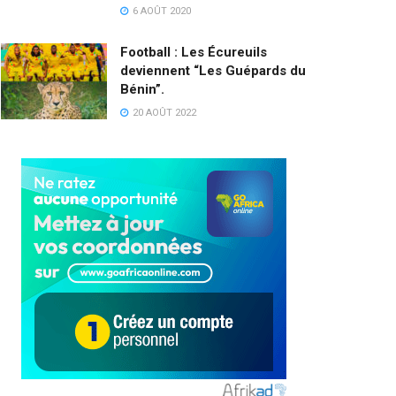
6 AOÛT 2020
Football : Les Écureuils
deviennent “Les Guépards du
Bénin”.
20 AOÛT 2022