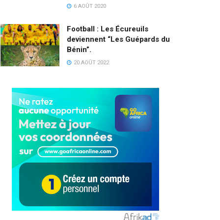
6 AOÛT 2020
Football : Les Écureuils
deviennent “Les Guépards du
Bénin”.
20 AOÛT 2022