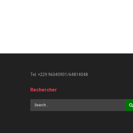
Tel: +229 96040901/64814048
Rechercher