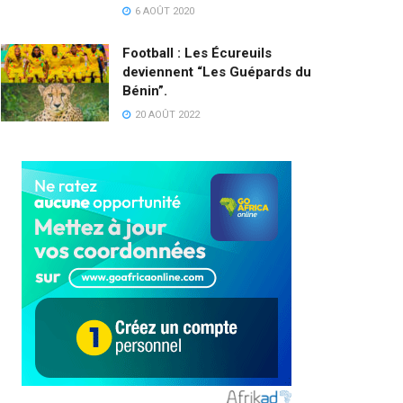
6 AOÛT 2020
Football : Les Écureuils
deviennent “Les Guépards du
Bénin”.
20 AOÛT 2022