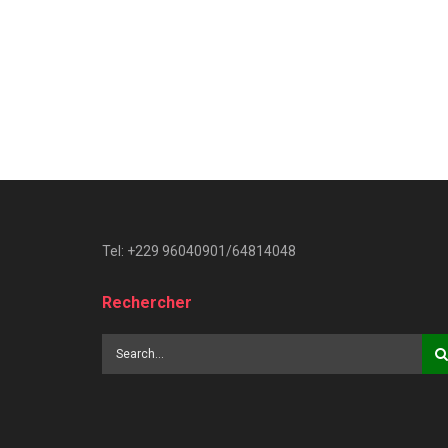
Tel: +229 96040901/64814048
Rechercher