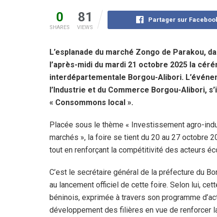
0
81
Partager sur Faceboo
SHARES
VIEWS
L’esplanade du marché Zongo de Parakou, dan
l’après-midi du mardi 21 octobre 2025 la céré
interdépartementale Borgou-Alibori. L’événe
l’Industrie et du Commerce Borgou-Alibori, s’i
« Consommons local ».
Placée sous le thème « Investissement agro-indust
marchés », la foire se tient du 20 au 27 octobre 2
tout en renforçant la compétitivité des acteurs
C’est le secrétaire général de la préfecture du Bo
au lancement officiel de cette foire. Selon lui, cet
béninois, exprimée à travers son programme d’acti
développement des filières en vue de renforcer l