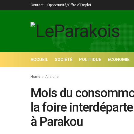
Contact
Opportunité/Offre d’Emploi
ACCUEIL
SOCIÉTÉ
POLITIQUE
ECONOMIE
Home
A la une
Mois du consommons
la foire interdépar
à Parakou