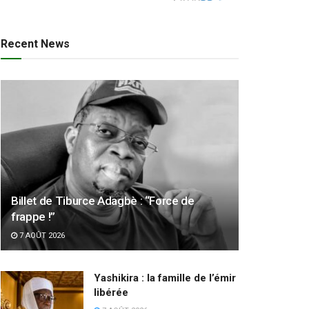
Recent News
Billet de Tiburce Adagbè : “Force de
frappe !”
7 AOÛT 2026
Yashikira : la famille de l’émir
libérée