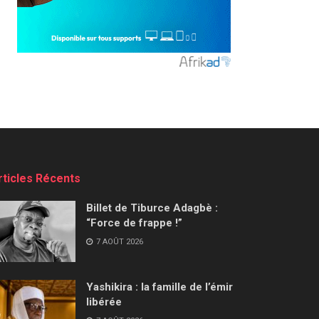
rticles Récents
Billet de Tiburce Adagbè :
“Force de frappe !”
7 AOÛT 2026
Yashikira : la famille de l’émir
libérée