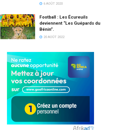
6 AOÛT 2020
Football : Les Écureuils
deviennent “Les Guépards du
Bénin”.
20 AOÛT 2022